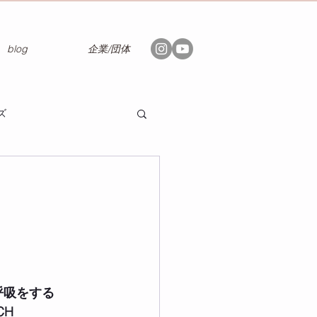
blog
企業/団体
ズ
呼吸をする
CH