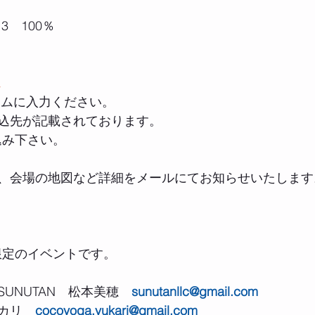
13　100％
 
ム
ームに入力ください。
込先が記載されております。
込み下さい。
、会場の地図など詳細をメールにてお知らせいたします
限定のイベントです。
UNUTAN　松本美穂　
sunutanllc@gmail.com
タユカリ　
cocoyoga.yukari@gmail.com