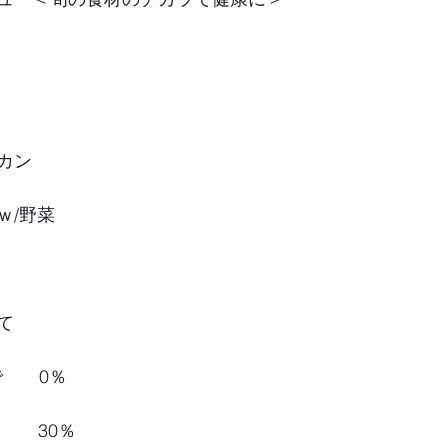
カン
ｗ/野菜
て
で　　0％
1　　30％