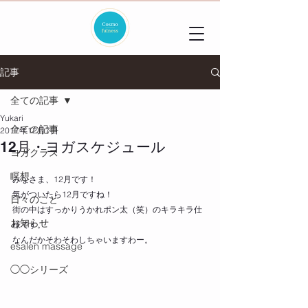
記事
全ての記事
Yukari
全ての記事
2017年12月7日
12月・ヨガスケジュール
ヨガクラス
瞑想
みなさま、12月です！
気がついたら12月ですね！
日々のこと
街の中はすっかりうかれポン太（笑）のキラキラ仕
お知らせ
様です。
なんだかそわそわしちゃいますわー。
esalen massage
◯◯シリーズ