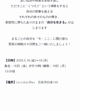
思い込みや執着を全部手放し
ただそこに “くつろぐ” という体験をすると
自分の想像を超える
それぞれの命そのものの輝き、
創造性に満ちたありのままの『
自分を生きる』
がは
じまります
まるごとの自分を「今・ここ」に開け放ち
受容の体験の４日間をご一緒いたしましょう！
【日時】
2025.5.16 (金)〜19 (月)
集合：16日（金）夕方16時 / 解散：19日（月）
13:00頃
【場所】
Le Lotus Bleu　石垣市白保148