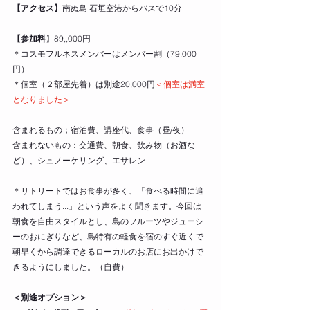
【アクセス】
南ぬ島 石垣空港からバスで10分　
【参加料
】89,,000円
＊コスモフルネスメンバーはメンバー割（79,000
円）
＊個室（２部屋先着）は別途20,000円
＜個室は満室
となりました＞　
含まれるもの；宿泊費、講座代、食事（昼/夜）
含まれないもの：交通費、朝食、飲み物（お酒な
ど）、シュノーケリング、エサレン
＊リトリートではお食事が多く、「食べる時間に追
われてしまう...」という声をよく聞きます。今回は
朝食を自由スタイルとし、島のフルーツやジューシ
ーのおにぎりなど、島特有の軽食を宿のすぐ近くで
朝早くから調達できるローカルのお店にお出かけで
きるようにしました。（自費）
＜別途オプション＞