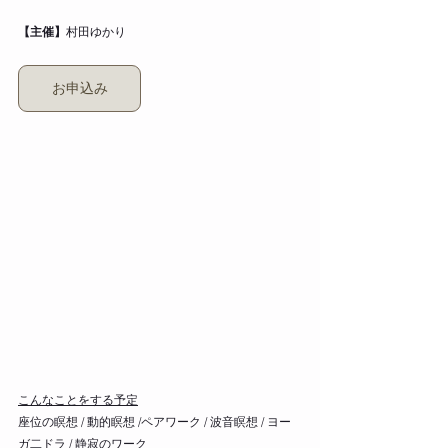
【主催】
村田ゆかり
お申込み
こんなことをする予定
座位の瞑想 / 動的瞑想 /ペアワーク / 波音瞑想 / ヨー
ガ二ドラ / 静寂のワーク