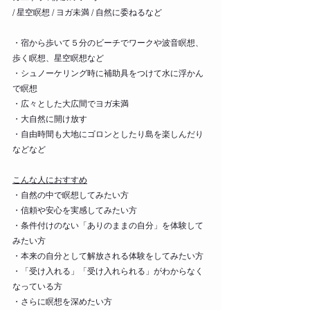
/ 星空瞑想 / ヨガ未満 / 自然に委ねるなど 
・宿から歩いて５分のビーチでワークや波音瞑想、
歩く瞑想、星空瞑想など
・シュノーケリング時に補助具をつけて水に浮かん
で瞑想
・広々とした大広間でヨガ未満
・大自然に開け放す
・自由時間も大地にゴロンとしたり島を楽しんだり
などなど
こんな人におすすめ
・自然の中で瞑想してみたい方
・信頼や安心を実感してみたい方
・条件付けのない「ありのままの自分」を体験して
みたい方
・本来の自分として解放される体験をしてみたい方
・「受け入れる」「受け入れられる」がわからなく
なっている方
・さらに瞑想を深めたい方