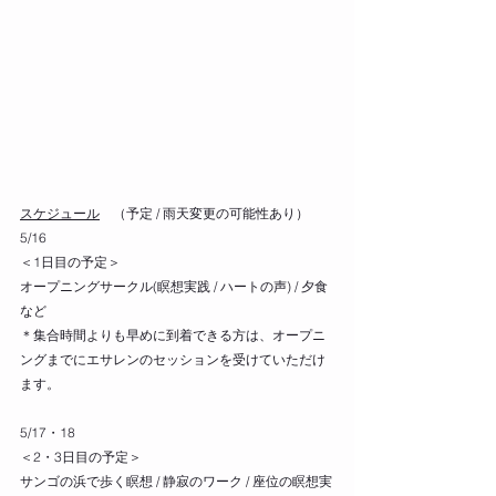
スケジュール
　（予定 / 雨天変更の可能性あり）
5/16
＜1日目の予定＞
オープニングサークル(瞑想実践 / ハートの声) / 夕食 
など
＊集合時間よりも早めに到着できる方は、オープニ
ングまでにエサレンのセッションを受けていただけ
ます。
5/17・18
＜2・3日目の予定＞
サンゴの浜で歩く瞑想 / 静寂のワーク / 座位の瞑想実