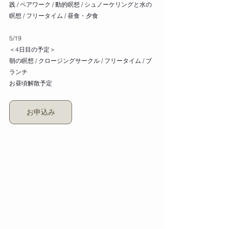
践 / ペアワーク / 動的瞑想 / シュノーケリングと水の
瞑想 / フリータイム / 昼食・夕食
5/19
＜4日目の予定＞
朝の瞑想 / クロージングサークル / フリータイム / ブ
ランチ
お昼頃解散予定
お申込み