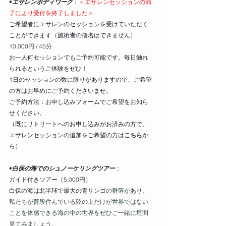
◉
エサレンボディワーク
：
＜エサレンセッションの満
了により受付を終了しました＞
ご希望者にエサレンのセッションを受けていただく
ことができます（施術者の指名はできません）
10,000円 / 45分
お一人何セッションでもご予約可能です。毎日触れ
られるというご体験をぜひ！
1日のセッションの数に限りがありますので、ご希望
の方はお早めにご予約くださいませ。
ご予約方法：お申し込みフォームでご希望をお知ら
せください。
（既にリトリートへのお申し込みがお済みの方で、
エサレンセッションの追加をご希望の方は
こちら
か
ら）
◉
白保の海でのシュノーケリングツアー
：
ガイド付きツアー（5,000円）
白保の海は北半球で最大の
青サンゴの群落があり、
私たちが普段住んでいる陸の上だけが世界ではない
ことを体感できる海の中の世界をぜひご一緒に垣間
見てみましょう。