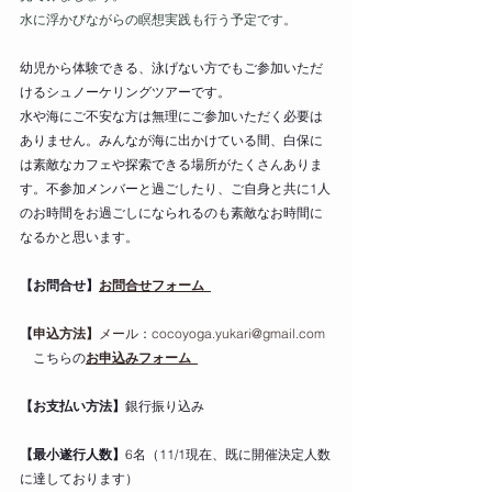
水に浮かびながらの瞑想実践も行う予定です。
幼児から体験できる、泳げない方でもご参加いただ
けるシュノーケリングツアーです。
水や海にご不安な方は無理にご参加いただく必要は
ありません。みんなが海に出かけている間、白保に
は素敵なカフェや探索できる場所がたくさんありま
す。不参加メンバーと過ごしたり、ご自身と共に1人
のお時間をお過ごしになられるのも素敵なお時間に
なるかと思います。
【お問合せ】
お問合せフォーム 
【
申込方法】
メール：cocoyoga.yukari@gmail.com
    こちらの
お申込みフォーム 
【お支払い方法】
銀行振り込み 
【最小遂行人数】
6名（11/1現在、既に開催決定人数
に達しております）