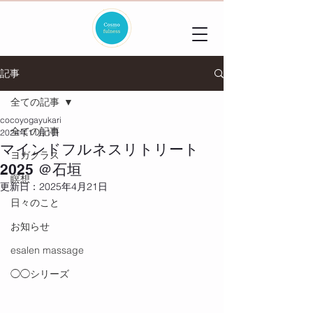
記事
全ての記事
cocoyogayukari
全ての記事
2024年11月1日
マインドフルネスリトリート
ヨガクラス
2025 ＠石垣
瞑想
更新日：
2025年4月21日
日々のこと
お知らせ
esalen massage
◯◯シリーズ