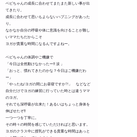
ベビちゃんの成長に合わせてまたまた新しい事が出
てきたり。
成長に合わせて思いもよらないハプニングがあった
り。
なかなか自分の呼吸や体に意識を向けることが難し
いママたちだからこそ
ヨガが貴重な時間になるんですよねー。
ベビちゃんの体調やご機嫌で
「今日は全然動けなかったー‼ 涙 」
「おっと、慣れてきたのかな？今日はご機嫌だわ
ー」
「やったね!ヨガの間にお昼寝ですか?!」　などなど
自分だけでヨガの練習に行っていた時とは違うママ
のヨガ。
それでも深呼吸が出来た！あるいはちょっと身体を
伸ばせたぞ‼
一つ一つを丁寧に。
その時々の時間を感じていただければと思います。
ヨガのクラス中に授乳ができる貴重な時間はあっと