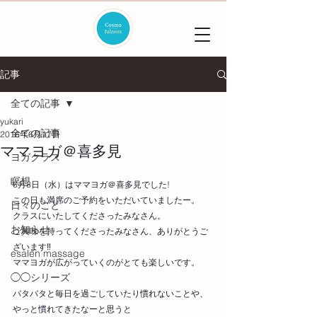
記事
全ての記事
yukari
全ての記事
2016年6月17日
ママヨガ＠喜多見
ヨガクラス
瞑想
6月8日（水）はママヨガ＠喜多見でした!
この日も満席のご予約をいただいていましたー。
日々のこと
クラスにいたしてくださったみなさん。
お知らせ
ご興味を持ってくださったみなさん、ありがとうご
ざいます‼
esalen massage
ママヨガが広がっていくのがとても楽しいです。
◯◯シリーズ
バタバタと毎日を過ごしていたり慣れないことや、
やっと慣れてきたなーと思うと