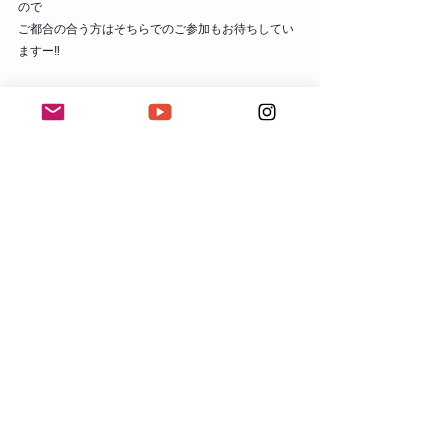
ので
ご都合の合う方はそちらでのご参加もお待ちしてい
ますー‼
すべて表示
最新記事