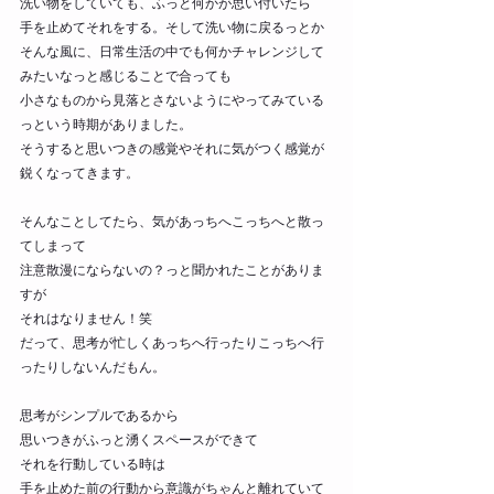
洗い物をしていても、ふっと何かが思い付いたら
手を止めてそれをする。そして洗い物に戻るっとか
そんな風に、日常生活の中でも何かチャレンジして
みたいなっと感じることで合っても
小さなものから見落とさないようにやってみている
っという時期がありました。
そうすると思いつきの感覚やそれに気がつく感覚が
鋭くなってきます。
そんなことしてたら、気があっちへこっちへと散っ
てしまって
注意散漫にならないの？っと聞かれたことがありま
すが
それはなりません！笑
だって、思考が忙しくあっちへ行ったりこっちへ行
ったりしないんだもん。
思考がシンプルであるから
思いつきがふっと湧くスペースができて
それを行動している時は
手を止めた前の行動から意識がちゃんと離れていて