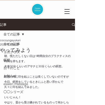
記事
全ての記事
cocoyogayukari
全ての記事
2022年2月6日
やってみよう
ヨガクラス
朝、慌ただしくない日は1時間自分のプラクティスの
瞑想
時間を持ちます。
大体30分くらいのアサナと30分くらいの瞑想。
日々のこと
お知らせ
瞑想の時に印を結ぶことは長くしていないのですが
今日、瞑想をしているときにふと思い浮かんで
esalen massage
久々に印を結んでみました。
◯◯シリーズ
いいじゃん！
やはり、昔から受け継がれているものって何かしら