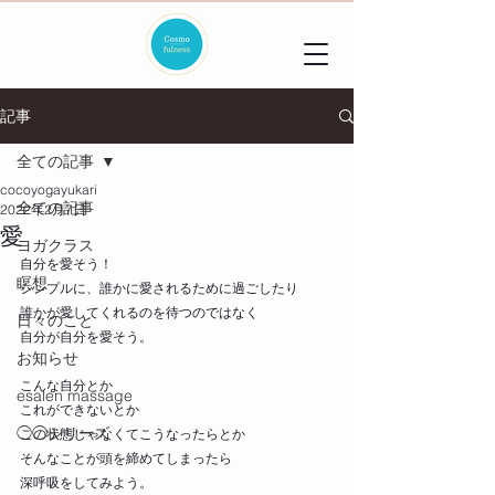
記事
全ての記事
cocoyogayukari
全ての記事
2022年2月7日
愛
ヨガクラス
自分を愛そう！
瞑想
シンプルに、誰かに愛されるために過ごしたり
誰かが愛してくれるのを待つのではなく
日々のこと
自分が自分を愛そう。
お知らせ
こんな自分とか
esalen massage
これができないとか
◯◯シリーズ
この状態じゃなくてこうなったらとか
そんなことが頭を締めてしまったら
深呼吸をしてみよう。