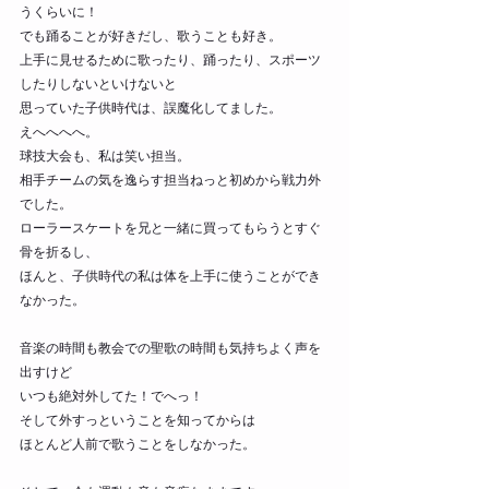
うくらいに！
でも踊ることが好きだし、歌うことも好き。
上手に見せるために歌ったり、踊ったり、スポーツ
したりしないといけないと
思っていた子供時代は、誤魔化してました。
えへへへへ。
球技大会も、私は笑い担当。
相手チームの気を逸らす担当ねっと初めから戦力外
でした。
ローラースケートを兄と一緒に買ってもらうとすぐ
骨を折るし、
ほんと、子供時代の私は体を上手に使うことができ
なかった。
音楽の時間も教会での聖歌の時間も気持ちよく声を
出すけど
いつも絶対外してた！でへっ！
そして外すっということを知ってからは
ほとんど人前で歌うことをしなかった。