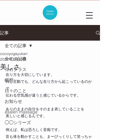
記事
全ての記事
cocoyogayukari
全ての記事
2022年2月19日
美しさ
ヨガクラス
在り方を大切にしています。
瞑想
同じ言動でも、どんな在り方から起こっているのか
で
日々のこと
伝わる空気感が違うと感じているからです。
お知らせ
ありのままの自分をそのまま表していることを
esalen massage
美しいと感じるんです。
◯◯シリーズ
例えば、私は恐ろしく音痴です。
音も体を動かすことも、まーびっくりして笑っちゃ