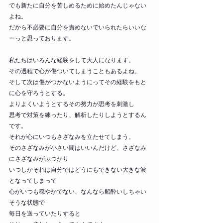
でも新たに自分を苦しめるために始めたんじゃない
よね。
だから不必要に自分を責めないでいられたらいいな
ーっと思っております。
私たちはいろんな経験をして大人になります。
その過程で心が傷ついてしまうこともあるよね。
そして次は傷がつかないようにってその経験をもと
に心を守ろうとする。
よりよくいようとするその努力が思考を刺激し
思考で対策を練ったり、解析したりしようとするん
です。
それが心にいつもさざなみを立たせてしまう。
そのさざなみが小さい間はいいんだけど、さざなみ
にさざなみがぶつかり
いつしかそれは自分ではどうにもできない大きな波
となってしまって
心がいつも穏やかでない、なんなら船酔いしちゃい
そうな状態で
毎日を送っていたりすると