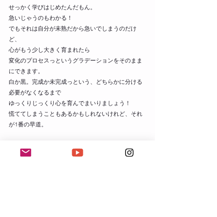
せっかく学びはじめたんだもん。
急いじゃうのもわかる！
でもそれは自分が未熟だから急いでしまうのだけ
ど、
心がもう少し大きく育まれたら
変化のプロセスっというグラデーションをそのまま
にできます。
白か黒。完成か未完成っという、どちらかに分ける
必要がなくなるまで
ゆっくりじっくり心を育んでまいりましょう！
慌ててしまうこともあるかもしれないけれど、それ
が1番の早道。
一歩進んだその小さく見える大きな一歩に光を当て
て
ちゃんと歩めている自分をたっぷりと褒めてあげて
ね♡