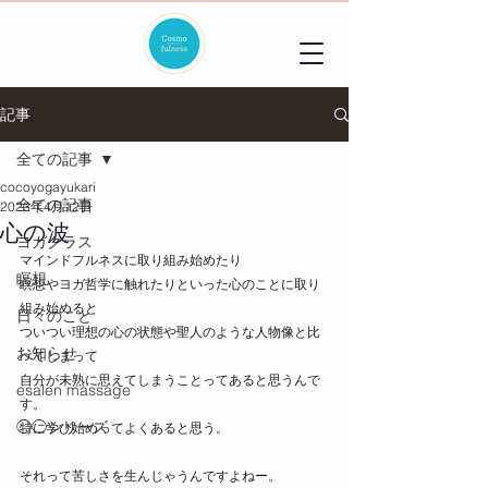
記事
全ての記事
cocoyogayukari
全ての記事
2023年4月12日
心の波
ヨガクラス
マインドフルネスに取り組み始めたり
瞑想
瞑想やヨガ哲学に触れたりといった心のことに取り
組み始めると
日々のこと
ついつい理想の心の状態や聖人のような人物像と比
お知らせ
べてしまって
自分が未熟に思えてしまうことってあると思うんで
esalen massage
す。
◯◯シリーズ
特に学び始めってよくあると思う。
それって苦しさを生んじゃうんですよねー。