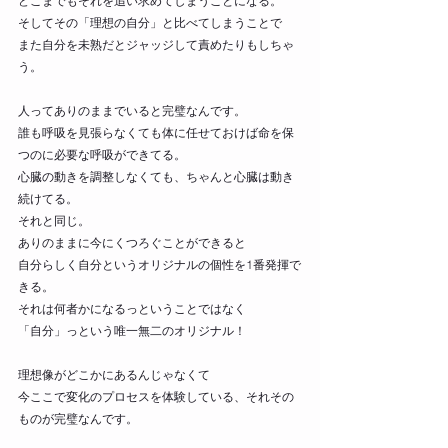
どこまでもそれを追い求めてしまうことになる。
そしてその「理想の自分」と比べてしまうことで
また自分を未熟だとジャッジして責めたりもしちゃ
う。
人ってありのままでいると完璧なんです。
誰も呼吸を見張らなくても体に任せておけば命を保
つのに必要な呼吸ができてる。
心臓の動きを調整しなくても、ちゃんと心臓は動き
続けてる。
それと同じ。
ありのままに今にくつろぐことができると
自分らしく自分というオリジナルの個性を1番発揮で
きる。
それは何者かになるっということではなく
「自分」っという唯一無二のオリジナル！
理想像がどこかにあるんじゃなくて
今ここで変化のプロセスを体験している、それその
ものが完璧なんです。