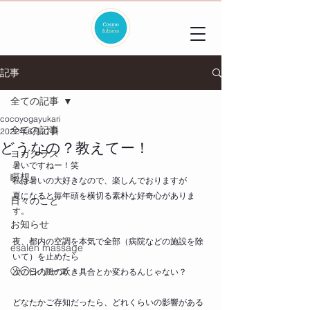
記事
全ての記事
cocoyogayukari
全ての記事
2022年6月27日
どうなの？教えてー！
ヨガクラス
暑いですねー！笑
瞑想
私は暑いの大好きなので、楽しんでおりますが
夏になると毎年頭を横切る素朴な好奇心がありま
日々のこと
す。
お知らせ
夜、都内の空調を本気で全部（病院などの施設を除
esalen massage
いて）を止めたら
◯◯シリーズ
次の日の風の吹き具合とか変わるんじゃない？
どなたかご存知だったら、どれくらいの影響がある