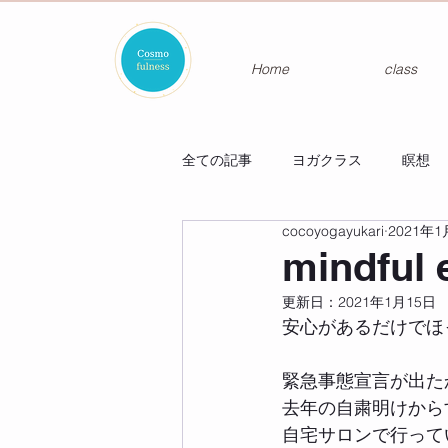
Home
class
全ての記事
ヨガクラス
瞑想
cocoyogayukari
2021年1
mindfu
更新日：
2021年1月15日
安心があるだけでほ
緊急事態宣言が出た
去年の自粛明けから
自宅サロンで行って