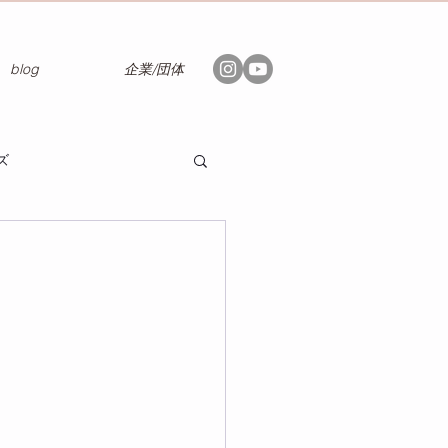
blog
企業/団体
ズ