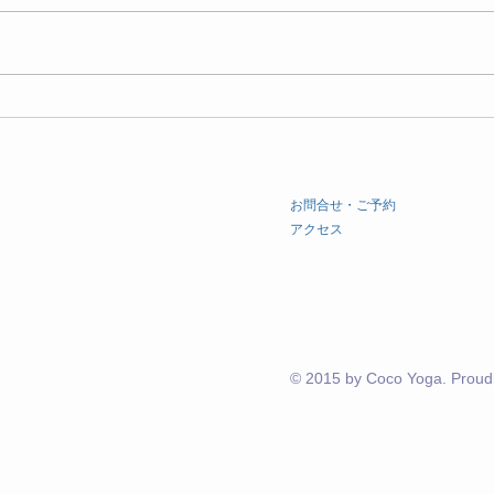
「中医学×マインドフルネ
3月
ス」〜自律神経を整える春活
ュー
ワークを開催しました
​お問合せ・ご予約
​アクセス
© 2015 by Coco Yoga. Proudl