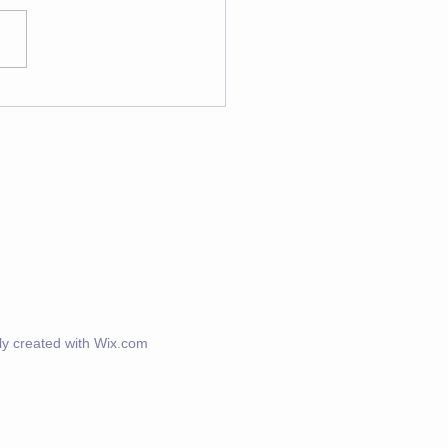
 《瞑想・ヨガ》スケジ
ル
y created with
Wix.com