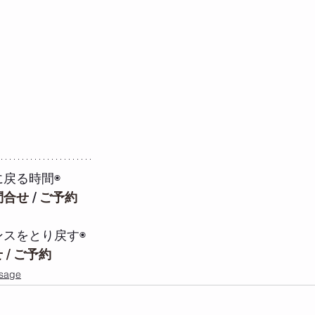
に戻る時間◉
問合せ
 / 
ご予約
ンスをとり戻す◉
 / ご予約
sage