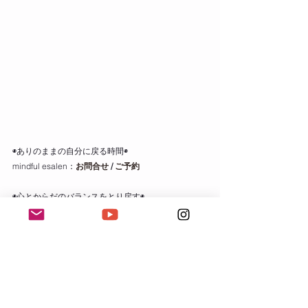
◉ありのままの自分に戻る時間◉
mindful esalen：
お問合せ
 / 
ご予約
◉心とからだのバランスをとり戻す◉
cocoyoga：
お問合せ / ご予約
ヨガクラス
日々のこと