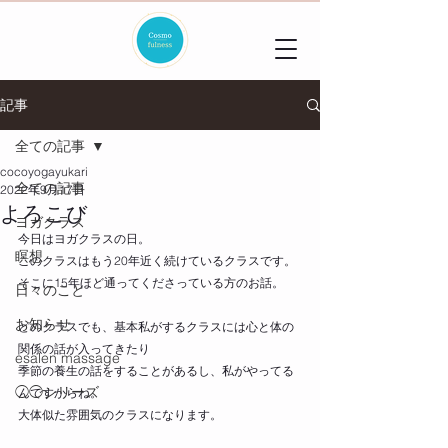
記事
全ての記事
cocoyogayukari
全ての記事
2022年9月17日
よろこび
ヨガクラス
今日はヨガクラスの日。
瞑想
このクラスはもう20年近く続けているクラスです。
そこに15年ほど通ってくださっている方のお話。
日々のこと
お知らせ
どのクラスでも、基本私がするクラスには心と体の
関係の話が入ってきたり
esalen massage
季節の養生の話をすることがあるし、私がやってる
◯◯シリーズ
んですからね。
大体似た雰囲気のクラスになります。