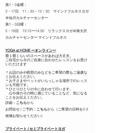
第1・3金曜：
3・17日　11：30－12：30　マインドフルネスヨガ
＠仙川カルチャーセンター
第1・3日曜：  
5・19日　13:15ー14:30　リラックスヨガ＠南大沢
カルチャーセンター 
マインドフルネス
YOGA at HOME ーオンラインー
畳１畳くらいのスペースがあれば大丈夫。
ご自宅から今のご自身に合わせたレッスンをお受け
いただけます
＊お話のみや瞑想のみなどをご希望の際もご遠慮な
くお伝えください。
＊お子さまやペットがいらっしゃる場所でのレッス
ンも可能です。
＊ひとりひとりの今に合わせて行います。
　心や体のその時に感じていることなど、気になる
ことをお伝えください。
詳細：
こちら
から
お問合せ / ご予約：
こちら
から（
ご希望の日時を2-3
候補お知らせください）
プライベート / セミプライベートヨガ