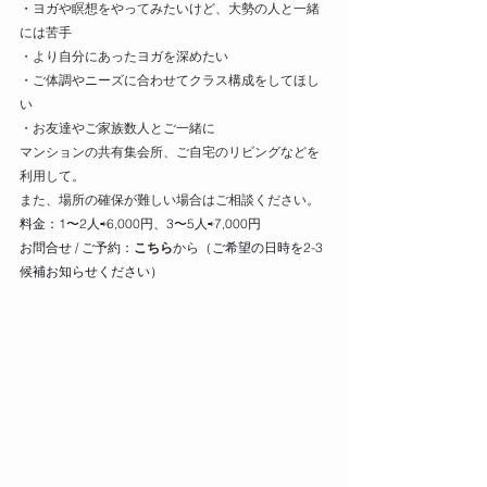
・
ヨガや瞑想をやってみたいけど、大勢の人と一緒
には苦手
・より自分にあったヨガを深めたい
・ご体調やニーズに合わせてクラス構成をしてほし
い
・お友達やご家族数人とご一緒に
マンションの共有集会所、ご自宅のリビングなどを
利用して。
また、場所の確保が難しい場合はご相談ください。
料金：1〜2人⇨6,000円、3〜5人⇨7,000円
お問合せ / ご予約：
こちら
から（
ご希望の日時を2-3
候補お知らせください）