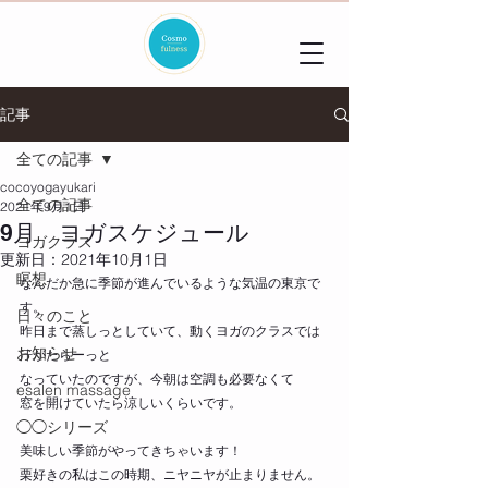
記事
全ての記事
cocoyogayukari
全ての記事
2021年9月1日
9月 ヨガスケジュール
ヨガクラス
更新日：
2021年10月1日
瞑想
なんだか急に季節が進んでいるような気温の東京で
す。
日々のこと
昨日まで蒸しっとしていて、動くヨガのクラスでは
お知らせ
汗がたらーっと
なっていたのですが、今朝は空調も必要なくて
esalen massage
窓を開けていたら涼しいくらいです。
◯◯シリーズ
美味しい季節がやってきちゃいます！
栗好きの私はこの時期、ニヤニヤが止まりません。