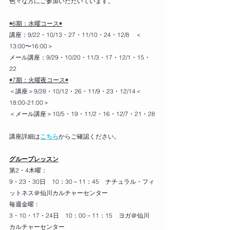
色々な方にご参加いただいています。
◉6期：水曜コース◉
講座：9/22・10/13・27・11/10・24・12/8　＜
13:00〜16:00＞
メール講座：9/29・10/20・11/3・17・12/1・15・
22
◉7期：火曜夜コース◉
＜講座＞9/28・10/12・26・11/9・23・12/14＜
18:00-21:00＞
＜メール講座＞10/5・19・11/2・16・12/7・21・28
講座詳細は
こちら
からご確認ください。
グループレッスン
第2・4木曜：
9・23・30日　10：30－11：45　ナチュラル・フィ
ットネス＠仙川カルチャーセンター
毎週金曜：
3・10・17・24日　10：00－11：15　ヨガ＠仙川
カルチャーセンター