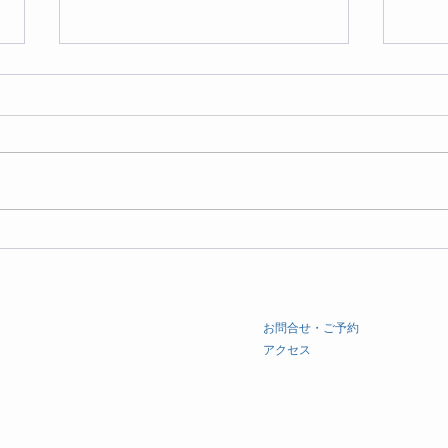
エサレン ご予約近況
エサ
​お問合せ・ご予約
​アクセス