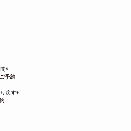
間◉
ご予約
り戻す◉
予約