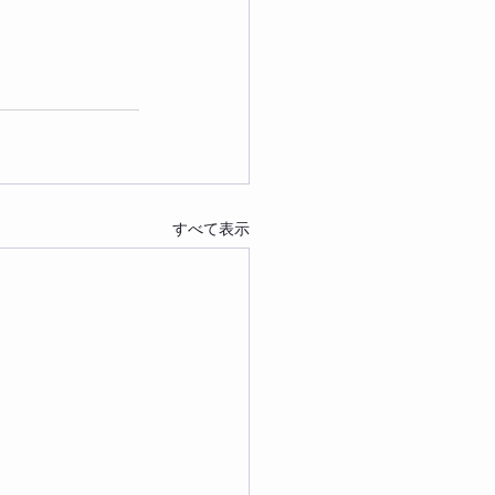
すべて表示