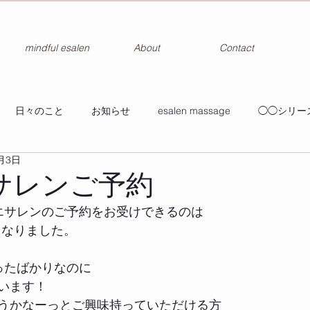
mindful esalen
About
Contact
日々のこと
お知らせ
esalen massage
◯◯シリー
月3日
サレンご予約
エサレンのご予約をお受けできるのは
みとなりました。
ったばかりなのに
います！
うかなーっとご興味持っていただける方