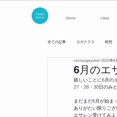
Home
class
全ての記事
ヨガクラス
瞑想
cocoyogayukari
2022年6
6月のエ
嬉しいことに6月の
27・28・30日の
まだまだ6月が始ま
ありがたい限りござ
エサレン受けてみよ