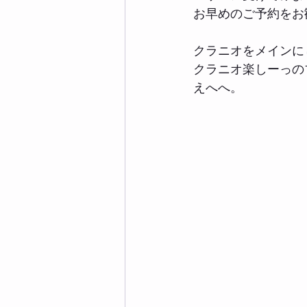
お早めのご予約をお
クラニオをメインに
クラニオ楽しーっの
えへへ。