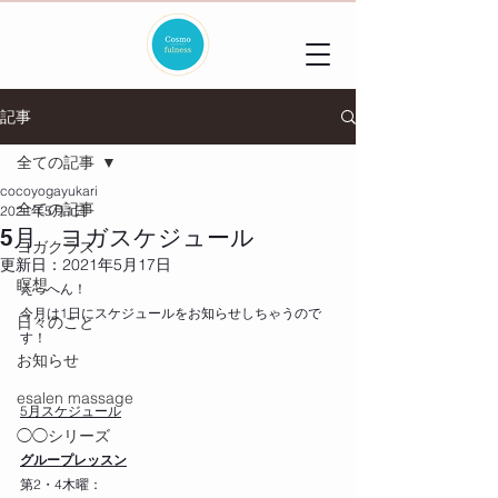
記事
全ての記事
cocoyogayukari
全ての記事
2021年5月1日
5月 ヨガスケジュール
ヨガクラス
更新日：
2021年5月17日
瞑想
えっへん！
今月は1日にスケジュールをお知らせしちゃうので
日々のこと
す！
お知らせ
esalen massage
5月スケジュール
◯◯シリーズ
グループレッスン
第2・4木曜：