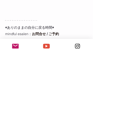
◉ありのままの自分に戻る時間◉
mindful esalen：
お問合せ
 / 
ご予約
◉心とからだのバランスをとり戻す◉
cocoyoga：
お問合せ / ご予約
すべて表示
最新記事