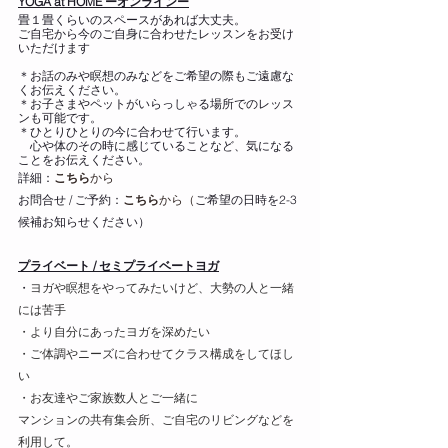
YOGA at HOME ーオンラインー
畳１畳くらいのスペースがあれば大丈夫。
ご自宅から今のご自身に合わせたレッスンをお受け
いただけます
＊お話のみや瞑想のみなどをご希望の際もご遠慮な
くお伝えください。
＊お子さまやペットがいらっしゃる場所でのレッス
ンも可能です。
＊ひとりひとりの今に合わせて行います。
　心や体のその時に感じていることなど、気になる
ことをお伝えください。
詳細：
こちら
から
お問合せ / ご予約：
こちら
から（
ご希望の日時を2-3
候補お知らせください）
プライベート / セミプライベートヨガ
・
ヨガや瞑想をやってみたいけど、大勢の人と一緒
には苦手
・より自分にあったヨガを深めたい
・ご体調やニーズに合わせてクラス構成をしてほし
い
・お友達やご家族数人とご一緒に
マンションの共有集会所、ご自宅のリビングなどを
利用して。