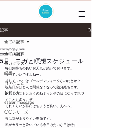
記事
全ての記事
cocoyogayukari
全ての記事
2023年5月2日
5月 ヨガと瞑想スケジュール
ヨガクラス
毎日気持ちの良いお天気が続いております。
瞑想
春っていいですよねー。
そして世の中はゴールデンウィークなのだとか？
日々のこと
祝祭日がほとんど関係なくなって随分経ちます。
お知らせ
あれ？いつもと違うのね？っとその日になって気づ
くことも多々。笑
esalen massage
それくらいが私にはちょうど良い。えへへ。
◯◯シリーズ
春は気が上りやすい季節です。
風がカラッと吹いている今日みたいな日は特に