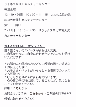
ットネス＠仙川カルチャーセンター
毎週金曜：
12・19・26日　10：00－11：15　大人の女性の為
のヨガ＠仙川カルチャーセンター
第1・3日曜：  
7・21日　13:15ー14:30　リラックスヨガ＠南大沢
カルチャーセンター 
YOGA at HOME ーオンラインー
畳１畳くらいのスペースがあれば大丈夫。
ご自宅から今のご自身に合わせたレッスンをお受け
いただけます
＊お話のみや瞑想のみなどをご希望の際もご遠慮な
くお伝えください。
＊お子さまやペットがいらっしゃる場所でのレッス
ンも可能です。
＊ひとりひとりの今に合わせて行います。
　心や体のその時に感じていることなど、気になる
ことをお伝えください。
詳細：
こちら
から
お問合せ / ご予約：
こちら
から（
ご希望の日時を2-3
候補お知らせください）