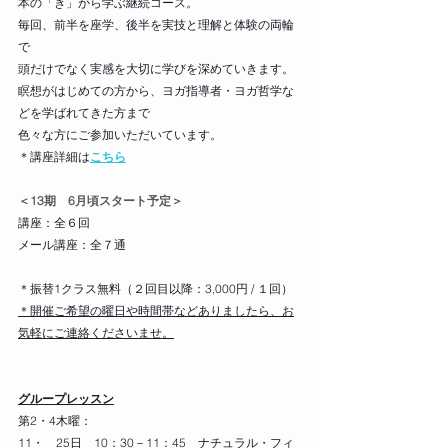
本の「き」から学ぶ継続コース。
毎回、前半を座学、後半を実技と理解と体験の両輪
で
頭だけでなく実感を大切に学びを深めていきます。
瞑想がはじめての方から、ヨガ指導者・ヨガ哲学な
どを学ばれてきた方まで
色々な方にご参加いただいています。
＊講座詳細は
こちら
＜13期　6月頃スタート予定＞
講座：全６回
メール講座：全７通
＊振替1クラス無料（２回目以降：3,000円 / １回）​
＊開催ご希望の曜日や時間帯などありましたら、お
気軽にご連絡くださいませ。
グループレッスン
第2・4木曜：
11・　25日　10：30－11：45　ナチュラル・フィ