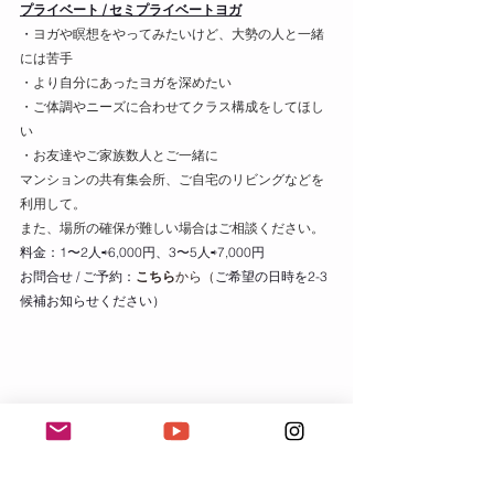
プライベート / セミプライベートヨガ
・
ヨガや瞑想をやってみたいけど、大勢の人と一緒
には苦手
・より自分にあったヨガを深めたい
・ご体調やニーズに合わせてクラス構成をしてほし
い
・お友達やご家族数人とご一緒に
マンションの共有集会所、ご自宅のリビングなどを
利用して。
また、場所の確保が難しい場合はご相談ください。
料金：1〜2人⇨6,000円、3〜5人⇨7,000円
お問合せ / ご予約：
こちら
から（
ご希望の日時を2-3
候補お知らせください）