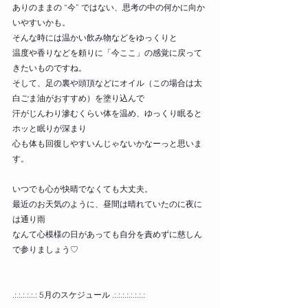
ありのままの “今” ではない、思考の中の何かに向か
いやすいかも。
そんな時には温かい飲み物などをゆっくりと
温度や香りなどを頼りに「今ここ」の感覚に戻って
きたいものですね。
そして、足の裏や頭頂などにオイル（この場合は太
白ごま油がおすすめ）を塗り込んで
汗がじんわり滲むくらい体を温め、ゆっくり眠ると
ホッと眠りが深まり
心も体も回復しやすいんじゃないかなーっと思いま
す。
いつでも心が快晴でなくても大丈夫。
最近のお天気のように、昼間は晴れていたのに夜に
は通り雨
なんて心模様の日があっても自分を責めずに慈しん
で参りましょう♡
.:.:.:.:.:.: 5月のスケジュール .:.:.:.:.:.:.:.: