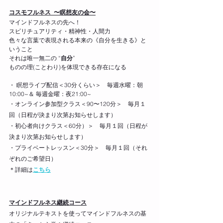
コスモフルネス  〜瞑想友の会〜
マインドフルネスの先へ！
スピリチュアリティ・精神性・人間力
色々な言葉で表現される本来の《自分を生きる》と
いうこと
​それは唯一無二の “
自分
” 
ものの理(ことわり)​を体現できる存在になる
・ 瞑想ライブ配信＜30分くらい＞　毎週水曜：朝
10:00~＆ 毎週金曜：夜21:00~
・オンライン参加型クラス＜90〜120分＞　毎月１
回（日程が決まり次第お知らせします）
・初心者向けクラス＜60分）＞　毎月１回（日程が
決まり次第お知らせします）
・プライベートレッスン＜30分＞　毎月１回（それ
ぞれのご希望日）
＊詳細は
こちら
マインドフルネス継続コース
オリジナルテキストを使ってマインドフルネスの基