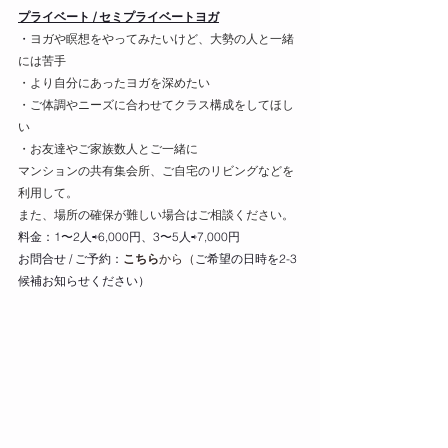
プライベート / セミプライベートヨガ
・
ヨガや瞑想をやってみたいけど、大勢の人と一緒
には苦手
・より自分にあったヨガを深めたい
・ご体調やニーズに合わせてクラス構成をしてほし
い
・お友達やご家族数人とご一緒に
マンションの共有集会所、ご自宅のリビングなどを
利用して。
また、場所の確保が難しい場合はご相談ください。
料金：1〜2人⇨6,000円、3〜5人⇨7,000円
お問合せ / ご予約：
こちら
から（
ご希望の日時を2-3
候補お知らせください）