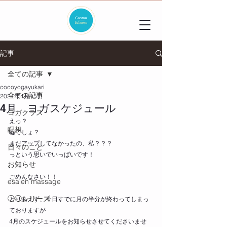
記事
全ての記事
cocoyogayukari
全ての記事
2021年4月15日
4月 ヨガスケジュール
ヨガクラス
えっ？
瞑想
嘘でしょ？
まだアップしてなかったの、私？？？
日々のこと
っという思いでいっぱいです！
お知らせ
ごめんなさい！！
esalen massage
◯◯シリーズ
とりあえず、今日すでに月の半分が終わってしまっ
ておりますが
4月のスケジュールをお知らせさせてくださいませ