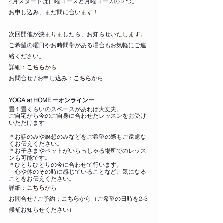
4月スタートは日曜コースと月曜コースの２つ。
お申し込み、まだ間に合います！
次回開催が決まりましたら、お知らせいたします。
ご希望の曜日やお時間帯がある場合もお気軽にご連
絡ください。
詳細：
こちら
から
お問合せ / お申し込み：
こちら
から
YOGA at HOME ーオンラインー
畳１畳くらいのスペースがあれば大丈夫。
ご自宅から今のご自身に合わせたレッスンをお受け
いただけます
＊お話のみや瞑想のみなどをご希望の際もご遠慮な
くお伝えください。
＊お子さまやペットがいらっしゃる場所でのレッス
ンも可能です。
＊ひとりひとりの今に合わせて行います。
　心や体のその時に感じていることなど、気になる
ことをお伝えください。
詳細：
こちら
から
お問合せ / ご予約：
こちら
から（
ご希望の日時を2-3
候補お知らせください）