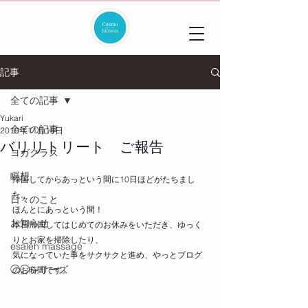
記事
全ての記事
Yukari
全ての記事
2019年11月18日
バリリトリート ご報告
ヨガクラス
瞑想
帰国してからあっという間に10日ほどがたちまし
た。
日々のこと
ほんとにあっという間！
お知らせ
本日帰国してはじめてのお休みをいただき、ゆっく
りとお家を掃除したり、
esalen massage
気になっていた事をサクサクと進め、やっとブログ
◯◯シリーズ
のお時間です。