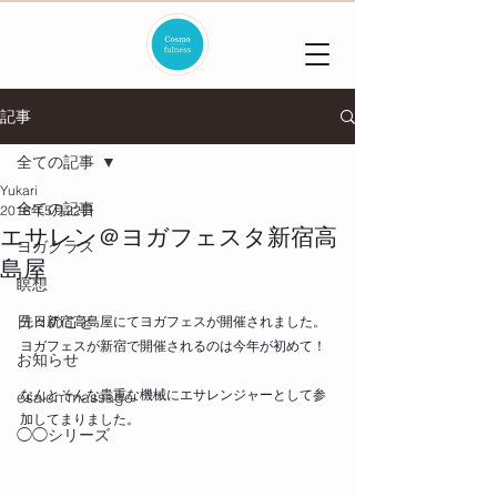
記事
全ての記事
Yukari
全ての記事
2018年5月22日
エサレン＠ヨガフェスタ新宿高
ヨガクラス
島屋
瞑想
日々のこと
先日新宿高島屋にてヨガフェスが開催されました。
ヨガフェスが新宿で開催されるのは今年が初めて！
お知らせ
なんとそんな貴重な機械にエサレンジャーとして参
esalen massage
加してまりました。
◯◯シリーズ