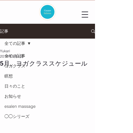
記事
全ての記事
Yukari
全ての記事
2018年5月1日
5月、ヨガクラススケジュール
ヨガクラス
瞑想
日々のこと
お知らせ
esalen massage
◯◯シリーズ