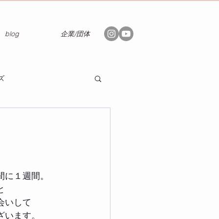
blog
企業/団体
ズ
間に１週間。
と
会いして
ざいます。