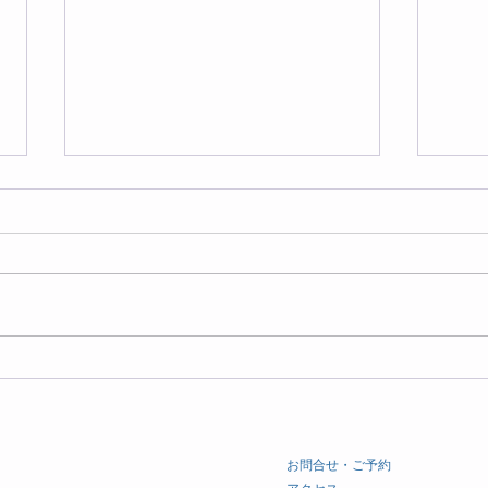
「中医学×マインドフルネ
3月
ス」〜自律神経を整える春活
ュー
ワークを開催しました
​お問合せ・ご予約