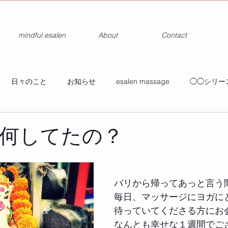
mindful esalen
About
Contact
日々のこと
お知らせ
esalen massage
◯◯シリー
何してたの？
バリから帰ってあっと言う
毎日、マッサージにヨガに
待っていてくださる方にお
なんとも幸せな１週間でご