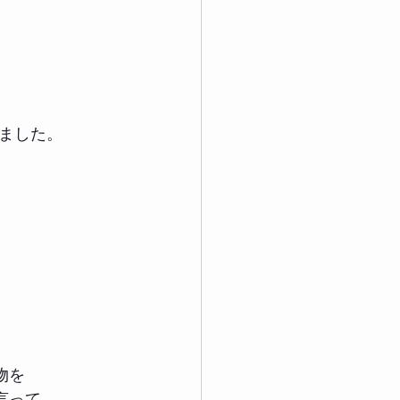
ました。
物を
言って