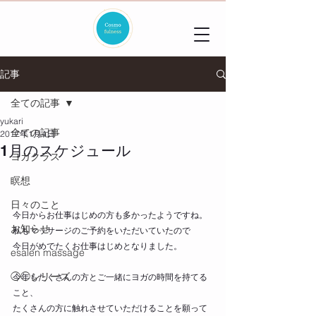
記事
全ての記事
yukari
全ての記事
2017年1月4日
1月のスケジュール
ヨガクラス
瞑想
日々のこと
今日からお仕事はじめの方も多かったようですね。
お知らせ
私もマッサージのご予約をいただいていたので
今日がめでたくお仕事はじめとなりました。
esalen massage
◯◯シリーズ
今年もたくさんの方とご一緒にヨガの時間を持てる
こと、
たくさんの方に触れさせていただけることを願って