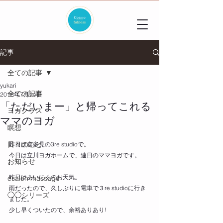
記事
全ての記事
yukari
全ての記事
2016年7月14日
「ただいまー」と帰ってこれる
ヨガクラス
ママのヨガ
瞑想
日々のこと
昨日は喜多見の3re studioで。
今日は立川ヨガホームで、連日のママヨガです。
お知らせ
昨日はあいにくのお天気。
esalen massage
雨だったので、久しぶりに電車で３re studioに行き
◯◯シリーズ
ました。
少し早くついたので、余裕ありあり!