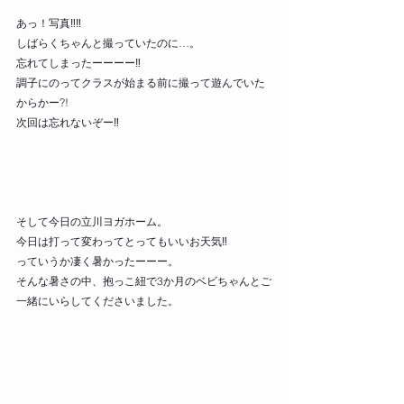
あっ！写真‼‼
しばらくちゃんと撮っていたのに…。
忘れてしまったーーーー‼
調子にのってクラスが始まる前に撮って遊んでいた
からかー?!
次回は忘れないぞー‼
そして今日の立川ヨガホーム。
今日は打って変わってとってもいいお天気‼
っていうか凄く暑かったーーー。
そんな暑さの中、抱っこ紐で3か月のベビちゃんとご
一緒にいらしてくださいました。