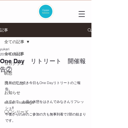
記事
全ての記事
yukari
全ての記事
2016年2月5日
One Day リトリート 開催報
ヨガクラス
告②
瞑想
日々のこと
先日に引き続き今日もOne Dayリトリートのご報
告。 
お知らせ
さてさて、お昼の休憩をはさんでみなさんリフレッ
esalen massage
シュ‼ 
◯◯シリーズ
午後からのみのご参加の方も無事到着で2部の始まり
です。 