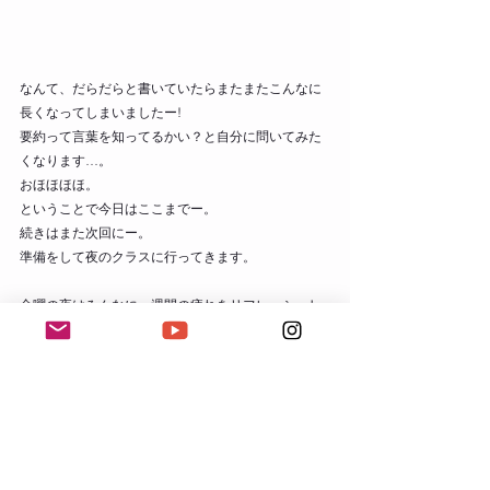
なんて、だらだらと書いていたらまたまたこんなに
長くなってしまいましたー! 
要約って言葉を知ってるかい？と自分に問いてみた
くなります…。 
おほほほほ。 
ということで今日はここまでー。 
続きはまた次回にー。 
準備をして夜のクラスに行ってきます。 
金曜の夜はみんなに一週間の疲れをリフレッシュし
てもらうクラス‼ 
みんな待っててねー。 
今行きますよー。 
＊最後になってしまいましたが、わたくし仏教とて
も初心者です‼ 
ヨガは学んでおりますが、実はプラユキ師にお会い