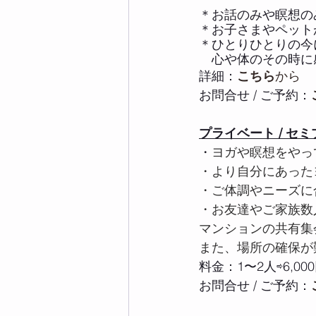
＊お話のみや瞑想の
＊お子さまやペット
＊ひとりひとりの今
　心や体のその時に
詳細：
こちら
から
お問合せ / ご予約：
プライベート / セ
・
ヨガや瞑想をやっ
・より自分にあった
・ご体調やニーズに
・お友達やご家族数
マンションの共有集
また、場所の確保が
料金：1〜2人⇨6,000
お問合せ / ご予約：