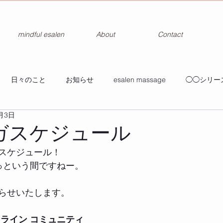
mindful esalen
About
Contact
日々のこと
お知らせ
esalen massage
◯◯シリー
月3日
ガスケジュール
スケジュール！
っという間ですねー。
らせいたします。
ンライン コミュニティ