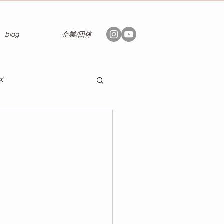
blog
企業/団体
ズ