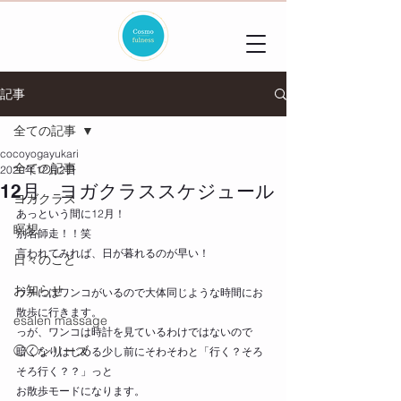
記事
全ての記事
cocoyogayukari
全ての記事
2020年12月2日
12月 ヨガクラススケジュール
ヨガクラス
あっという間に12月！
瞑想
別名師走！！笑
言われてみれば、日が暮れるのが早い！
日々のこと
お知らせ
ウチにはワンコがいるので大体同じような時間にお
散歩に行きます。
esalen massage
っが、ワンコは時計を見ているわけではないので
◯◯シリーズ
暗くなりはじめる少し前にそわそわと「行く？そろ
そろ行く？？」っと
お散歩モードになります。