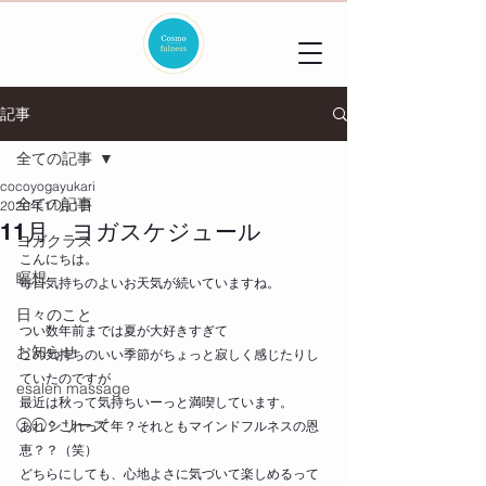
記事
全ての記事
cocoyogayukari
全ての記事
2020年11月1日
11月 ヨガスケジュール
ヨガクラス
こんにちは。
瞑想
毎日気持ちのよいお天気が続いていますね。
日々のこと
つい数年前までは夏が大好きすぎて
お知らせ
この気持ちのいい季節がちょっと寂しく感じたりし
ていたのですが
esalen massage
最近は秋って気持ちいーっと満喫しています。
◯◯シリーズ
あれ？これって年？それともマインドフルネスの恩
恵？？（笑）
どちらにしても、心地よさに気づいて楽しめるって