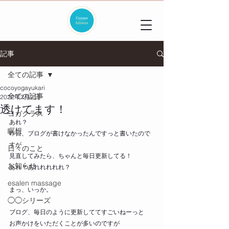
記事
全ての記事
cocoyogayukari
全ての記事
2022年2月2日
透けてます！
ヨガクラス
あれ？
瞑想
昨日、ブログが書けなかったんですっと書いたので
すが
日々のこと
見直してみたら、ちゃんと毎日更新してる！
お知らせ
あれ？あれれれれれ？
esalen massage
まっ、いっか。
◯◯シリーズ
ブログ、毎日のように更新しててすごいねーっと
お声かけをいただくことが多いのですが