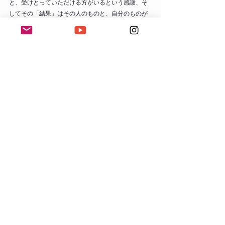
と、受けとっていただける方がいるという感謝、そ
してその「結果」はその人のものと、自分のものが
あるのだという「同化」してしまわない意識。
その人の感想はそのままに。でもありがたく自分の
「経験」としてそのご感想もまた自分が受け取る。
（やだ！文字にすると、禅問答みたいになっちゃ
う！笑）
自分が好きだ、夢中になれる！というもの。
そこに「評価」や「結果」を伴わせず、その行為そ
のものの時間、体験を楽しむということ。
それが「自己完結の生きがい」につながるのではな
いかしら。
例え話を交えている間に話が膨らんでしまっ
た！！！
えへへへ。
もの作り、お散歩、家事、活動、どんなことでもい
いと思うのです。