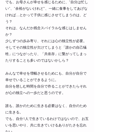
でも、お母さんが幸せを感じるために、”自分は忙し
い”、”余裕がないけれど”、一緒に食事をしてあげな
ければ....とかって子供に感じさせてしまうのは、ど
う？
それは、なんだか残念スパイラルな感じはしません
か？
少しずつの歩み寄り、それには心の独立性が必要。
そしてその独立性が欠けてしまうと「誰かの自己犠
牲」につながったり、「共依存」に繋がってしまっ
たりすることも多いのではないかしら？
みんなで幸せを増幅させるためにも、自分が自分で
幸せでいることができるように。
自分を慈しむ時間を自分で作ることができたらそれ
が心の独立への一歩だと思うのです。
誰も、誰かのために生きる必要はなく、自分のため
に生きる。
でも、自分1人で生きているわけではないので、お互
いを思いやり、共に生きていけるありがたさを忘れ
ない。