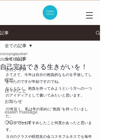
記事
全ての記事
cocoyogayukari
全ての記事
2024年1月8日
自己完結できる生きがいを！
ヨガクラス
さてさて、今年は自分の抱負的なものを手放してし
瞑想
まったのですが年始ですのでね。
なんとなく、抱負を持ってみようという方への一つ
日々のこと
のアイディアとして書いてみたいと思います。
お知らせ
20年近く、私は年の初めに”抱負”を持っていまし
esalen massage
た。
◯◯シリーズ
ブログでもおすすめしたこと何度かあったと思いま
す。
ヨガのクラスや瞑想友の会コスモフルネスでも毎年