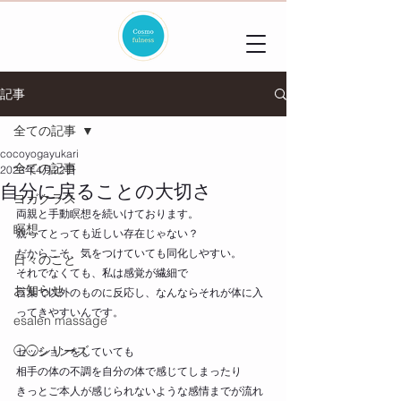
記事
全ての記事
cocoyogayukari
全ての記事
2023年4月22日
自分に戻ることの大切さ
ヨガクラス
両親と手動瞑想を続いけております。
瞑想
親ってとっても近しい存在じゃない？
だからこそ、気をつけていても同化しやすい。
日々のこと
それでなくても、私は感覚が繊細で
お知らせ
言葉で以外のものに反応し、なんならそれが体に入
ってきやすいんです。
esalen massage
◯◯シリーズ
セッションをしていても
相手の体の不調を自分の体で感じてしまったり
きっとご本人が感じられないような感情までが流れ