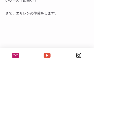
いやーん！面白い！
さて、エサレンの準備をします。
◉ありのままの自分に戻る時間◉
mindful esalen：
お問合せ
 / 
ご予約
◉心とからだのバランスをとり戻す◉
cocoyoga：
お問合せ / ご予約
日々のこと