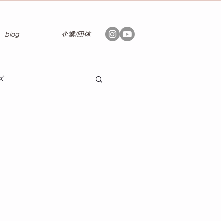
blog
企業/団体
ズ