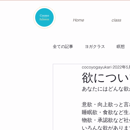
Home
class
全ての記事
ヨガクラス
瞑想
cocoyogayukari
2022年5
欲につい
あなたにはどんな欲
意欲・向上欲っと言
睡眠欲・食欲など生
物欲・承認欲など社
いろんな欲がありま