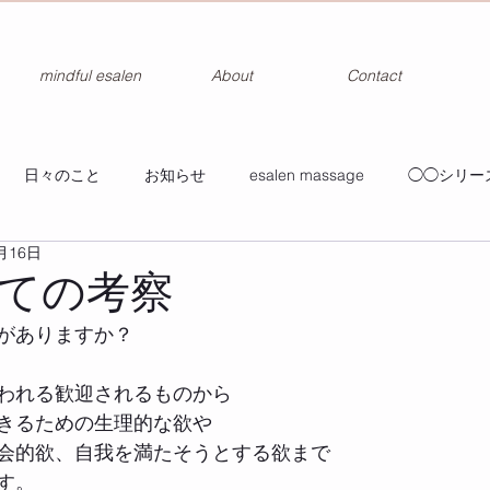
mindful esalen
About
Contact
日々のこと
お知らせ
esalen massage
◯◯シリー
月16日
ての考察
がありますか？
われる歓迎されるものから
きるための生理的な欲や
会的欲、自我を満たそうとする欲まで
す。