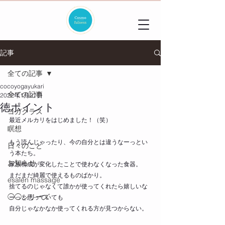
記事
全ての記事
cocoyogayukari
全ての記事
2022年1月27日
徳ポイント
ヨガクラス
最近メルカリをはじめました！（笑）
瞑想
もう読んじゃったり、今の自分とは違うなーっとい
日々のこと
う本たち。
お知らせ
家族構成が変化したことで使わなくなった食器。
まだまだ綺麗で使えるものばかり。
esalen massage
捨てるのじゃなくて誰かが使ってくれたら嬉しいな
◯◯シリーズ
ーっと思っていても
自分じゃなかなか使ってくれる方が見つからない。