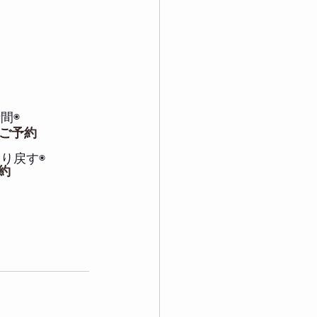
間◉
ご予約
り戻す◉
予約