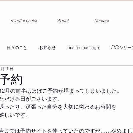
mindful esalen
About
Contact
日々のこと
お知らせ
esalen massage
◯◯シリー
1月19日
予約
12月の前半はほぼご予約が埋まってしまいました。
ただける日がございます。
返ったり、頑張った自分を大切に労わるお時間を
嬉しいです。
今までは予約サイトを使っていたのですが……やめまし