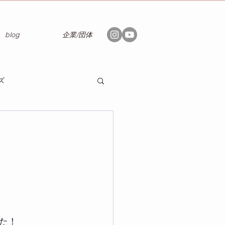
blog
企業/団体
ズ
た！