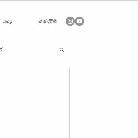
blog
企業/団体
ズ