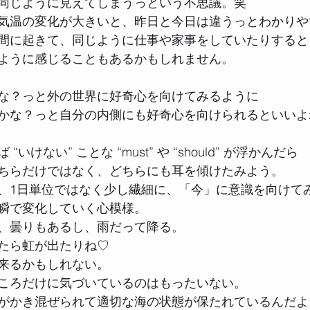
同じように見えてしまうっという不思議。笑
気温の変化が大きいと、昨日と今日は違うっとわかりや
間に起きて、同じように仕事や家事をしていたりすると
ように感じることもあるかもしれません。
な？っと外の世界に好奇心を向けてみるように
かな？っと自分の内側にも好奇心を向けられるといいよ
いけない” ことな “must” や “should” が浮かんだら
ちらだけではなく、どちらにも耳を傾けたみよう。
、1日単位ではなく少し繊細に、「今」に意識を向けて
瞬で変化していく心模様。
、曇りもあるし、雨だって降る。
たら虹が出たりね♡
来るかもしれない。
ころだけに気づいているのはもったいない。
がかき混ぜられて適切な海の状態が保たれているんだよ