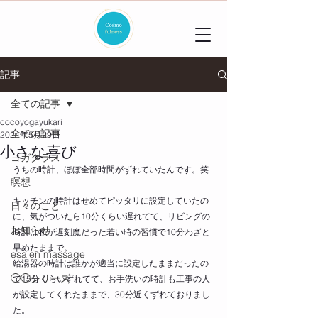
記事
全ての記事
cocoyogayukari
全ての記事
2024年5月29日
小さな喜び
ヨガクラス
うちの時計、ほぼ全部時間がずれていたんです。笑
瞑想
キッチンの時計はせめてピッタリに設定していたの
日々のこと
に、気がついたら10分くらい遅れてて、リビングの
お知らせ
時計は私が遅刻魔だった若い時の習慣で10分わざと
早めたままで。
esalen massage
給湯器の時計は誰かが適当に設定したままだったの
◯◯シリーズ
で15分くらいずれてて、お手洗いの時計も工事の人
が設定してくれたままで、30分近くずれておりまし
た。