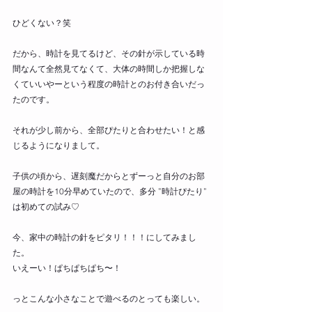
ひどくない？笑
だから、時計を見てるけど、その針が示している時
間なんて全然見てなくて、大体の時間しか把握しな
くていいやーという程度の時計とのお付き合いだっ
たのです。
それが少し前から、全部ぴたりと合わせたい！と感
じるようになりまして。
子供の頃から、遅刻魔だからとずーっと自分のお部
屋の時計を10分早めていたので、多分 ”時計ぴたり” 
は初めての試み♡
今、家中の時計の針をピタリ！！！にしてみまし
た。
いえーい！ぱちぱちぱち〜！
っとこんな小さなことで遊べるのとっても楽しい。