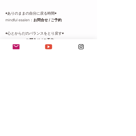
◉ありのままの自分に戻る時間◉
mindful esalen：
お問合せ
 / 
ご予約
◉心とからだのバランスをとり戻す◉
cocoyoga：
お問合せ / ご予約
日々のこと
すべて表示
最新記事