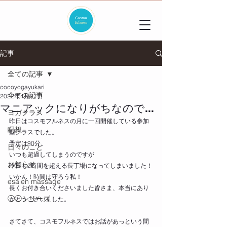
記事
全ての記事
cocoyogayukari
全ての記事
2022年4月27日
マニアックになりがちなので...
ヨガクラス
昨日はコスモフルネスの月に一回開催している参加
瞑想
型クラスでした。
予定は90分。
日々のこと
いつも超過してしまうのですが
お知らせ
昨日も2時間を超える長丁場になってしまいました！
いかん！時間は守ろう私！
esalen massage
長くお付き合いくださいました皆さま、本当にあり
◯◯シリーズ
がとうございました。
さてさて、コスモフルネスではお話があっという間