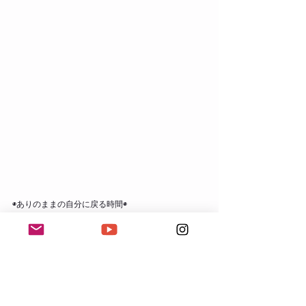
◉ありのままの自分に戻る時間◉
mindful esalen：
お問合せ
 / 
ご予約
◉心とからだのバランスをとり戻す◉
cocoyoga：
お問合せ / ご予約
瞑想
お知らせ