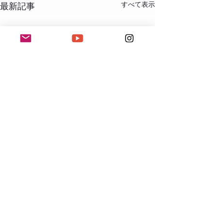
すべて表示
最新記事
コメント
エサレン ご予約近況
エサレン ご予