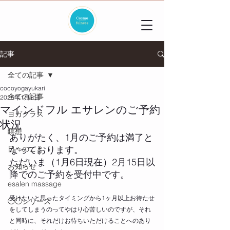
記事
全ての記事
cocoyogayukari
全ての記事
2025年1月8日
マインドフル エサレンのご予約
ヨガクラス
状況
瞑想
ありがたく、1月のご予約は満了と
なっております。
日々のこと
ただいま（1月6日現在）2月15日以
お知らせ
降でのご予約を受付中です。
esalen massage
受けたいと思ったタイミングから1ヶ月以上お待たせ
◯◯シリーズ
をしてしまうのってやはり心苦しいのですが、それ
と同時に、それだけお待ちいただけることへのあり