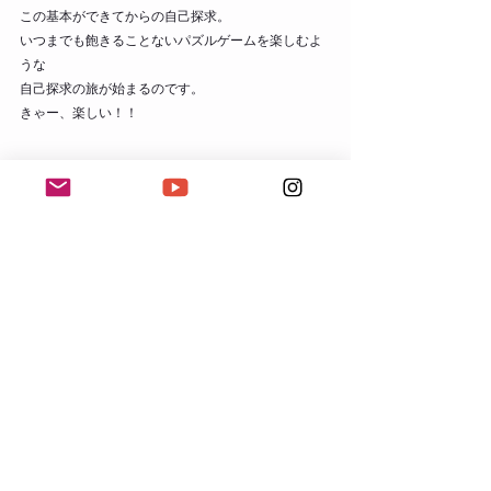
この基本ができてからの自己探求。
いつまでも飽きることないパズルゲームを楽しむよ
うな
自己探求の旅が始まるのです。
きゃー、楽しい！！
◉ありのままの自分に戻る時間◉
mindful esalen：
お問合せ
 / 
ご予約