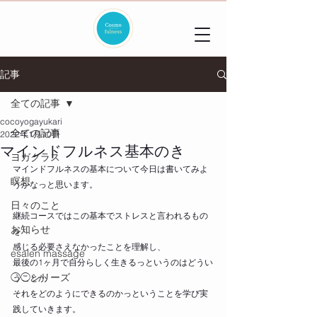
記事
全ての記事
cocoyogayukari
全ての記事
2022年1月10日
マインドフルネス基本のき
ヨガクラス
マインドフルネスの基本について今日は書いてみよ
瞑想
うかなっと思います。
日々のこと
継続コースではこの基本でストレスと言われるもの
お知らせ
を
感じる必要さえなかったことを理解し、
esalen massage
最後の1ヶ月で自分らしく生きるっというのはどうい
◯◯シリーズ
うことか
それをどのようにできるのかっということを学び実
践していきます。