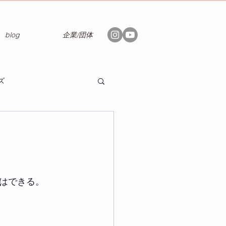
blog
企業/団体
ズ
はできる。