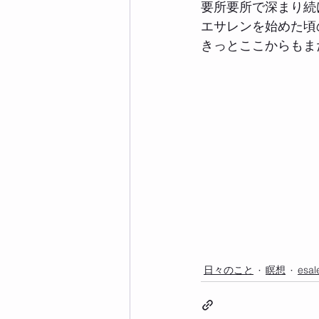
要所要所で深まり続
エサレンを始めた頃
きっとここからもま
日々のこと
瞑想
esal