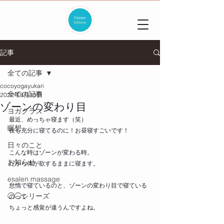
記事
全ての記事
cocoyogayukari
全ての記事
2022年8月18日
ゾーンの変わり目
ヨガクラス
最近、めっちゃ寝ます（笑）
瞑想
夜も充分に寝てるのに！お昼寝すごいです！
日々のこと
こんな時はゾーンが変わる時。
お知らせ
だから体が欲するままに寝ます。
esalen massage
怠惰で寝ているのと、ゾーンの変わり目で寝ている
◯◯シリーズ
のって
ちょっと感覚が違うんですよね。