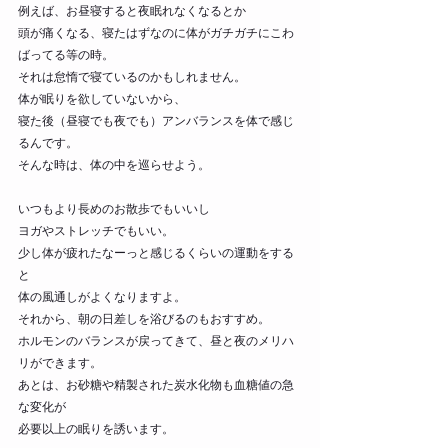
例えば、お昼寝すると夜眠れなくなるとか
頭が痛くなる、寝たはずなのに体がガチガチにこわ
ばってる等の時。
それは怠惰で寝ているのかもしれません。
体が眠りを欲していないから、
寝た後（昼寝でも夜でも）アンバランスを体で感じ
るんです。
そんな時は、体の中を巡らせよう。
いつもより長めのお散歩でもいいし
ヨガやストレッチでもいい。
少し体が疲れたなーっと感じるくらいの運動をする
と
体の風通しがよくなりますよ。
それから、朝の日差しを浴びるのもおすすめ。
ホルモンのバランスが戻ってきて、昼と夜のメリハ
リができます。
あとは、お砂糖や精製された炭水化物も血糖値の急
な変化が
必要以上の眠りを誘います。