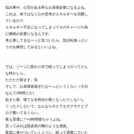
悩み事や、心労がある時もお昼寝必要になるよね。
これは、体ではなく心や思考がエネルギーを消費し
ているので
エネルギー不足になってしまってそのチャージの為
に睡眠が必要になるんです。
考え事してるなーっと気づいたら、気分転換っとい
うのを練習してみるといいよね。
では、ゾーンに変わり目で眠ってしまうのってどん
な時かしら。
ただただ寝ます。笑
そして、お昼寝寝過ぎたなーっというくらい（今日
なんて2時間とか）
起きた後、寝ても全然頭が痛くなったりしないし
ぐったりしないで、なんなら今とてもサクサクとブ
ログ書いてるくらい。
夜も普通に7〜8時間寝ちゃうよね。
言ってみれば脱皮前の蛹のような感覚。
変容に体がついていくように、眠って調整していた