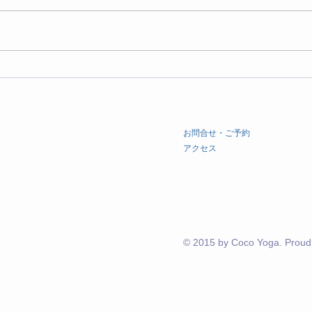
「中医学×マインドフルネ
3月
ス」〜自律神経を整える春活
ュー
ワークを開催しました
​お問合せ・ご予約
​アクセス
© 2015 by Coco Yoga. Proudl