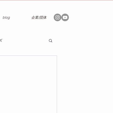
blog
企業/団体
ズ