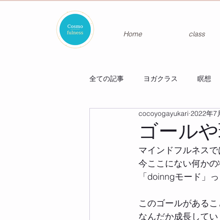
Home
class
全ての記事
ヨガクラス
瞑想
cocoyogayukari
2022年7
ゴールや
マインドフルネスで
今ここにない何かの
「doinngモード
このゴールがあるこ
なんだか成長してい