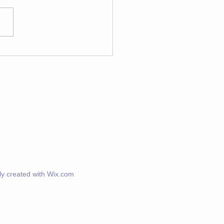
 《瞑想・ヨガ》スケジ
ル
y created with
Wix.com