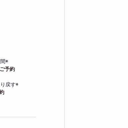
間◉
ご予約
り戻す◉
予約