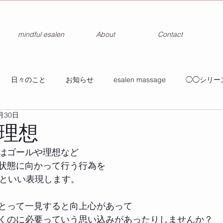
mindful esalen
About
Contact
日々のこと
お知らせ
esalen massage
◯◯シリー
月30日
理想
はゴールや理想など
状態に向かって行う行為を
」っといい表現します。
とって一見すると向上心があって
くのに必要っていう思い込みがあったりしませんか？