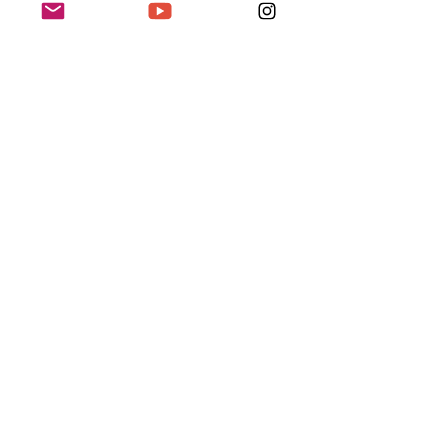
コメント
エサレン ご予約近況
エサレン ご予
コメントを追加…