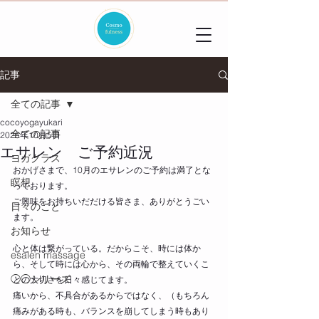
記事
全ての記事
cocoyogayukari
全ての記事
2025年10月5日
エサレン ご予約近況
ヨガクラス
おかげさまで、10月のエサレンのご予約は満了とな
瞑想
っております。
ご興味をお持ちいだだける皆さま、ありがとうごい
日々のこと
ます。
お知らせ
心と体は繋がっている。だからこそ、時には体か
esalen massage
ら、そして時には心から、その両輪で整えていくこ
◯◯シリーズ
との大切さを日々感じてます。
痛いから、不具合があるからではなく、（もちろん
痛みがある時も、バランスを崩してしまう時もあり