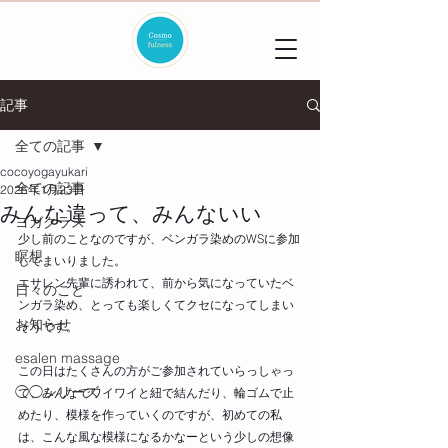
記事
全ての記事
cocoyogayukari
全ての記事
2025年1月23日
みんな違って、みんないい
ヨガクラス
少し前のことなのですが、ベンガラ染めのWSに参加
瞑想
してまいりました。
エサレン先輩に誘われて、前から気になっていたベ
日々のこと
ンガラ染め、とっても楽しくてクセになってしまい
お知らせ
そうです。
esalen massage
この日はたくさんの方がご参加されていらっしゃっ
◯◯シリーズ
て、みんなでワイワイと紐で結んだり、輪ゴムで止
めたり、模様を作っていくのですが、初めての私
は、こんな風な模様になるかなーという少しの想像