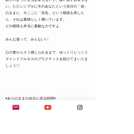
い。ただシンプルに今のあなたという自分の「命」
のままに、今ここに「存在」という模様を表した
ら、それは素晴らしく輝いています。
どの模様も本当に素敵なのですよ。
みんな違って、みんないい
心の奥からそう感じられるまで、ゆっくりじっくり
マインドフルネスのプラクティスを続けてまいりま
しょう♡
◉ありのままの自分に戻る時間◉
mindful esalen：
お問合せ
 / 
ご予約
◉心とからだのバランスをとり戻す◉
cocoyoga：
お問合せ / ご予
約
瞑想