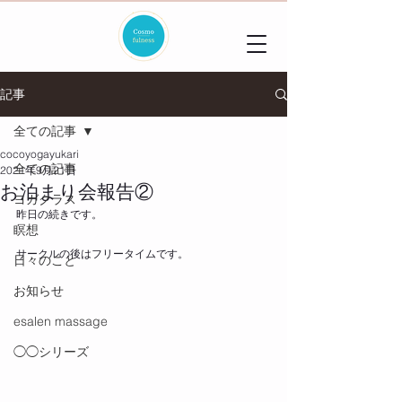
記事
全ての記事
cocoyogayukari
全ての記事
2021年9月21日
お泊まり会報告②
ヨガクラス
昨日の続きです。
瞑想
サークルの後はフリータイムです。
日々のこと
お知らせ
esalen massage
◯◯シリーズ