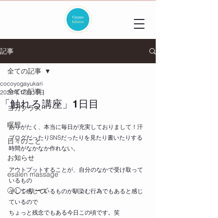
記事
全ての記事
cocoyogayukari
全ての記事
2023年12月15日
「触れる講座」1日目
ヨガクラス
瞑想
ありがたく、本当に毎日が充実しておりまして！汗
ブログだったりSNSだったりを見たり書いたりする
日々のこと
時間がなかなか作れない。
お知らせ
アウトプットすることが、自分のなかで受け取って
esalen massage
いるもの
◯◯シリーズ
そして感じているものが馴染む行為でもあると感じ
ているので
ちょっと残念でもある今日この頃です。笑