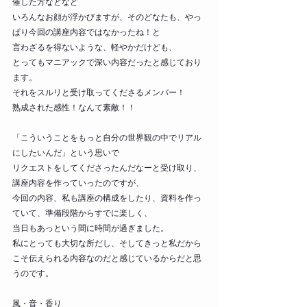
催した方などなど
いろんなお顔が浮かびますが、そのどなたも、やっ
ぱり今回の講座内容ではなかったね！と
言わざるを得ないような、軽やかだけども、
とってもマニアックで深い内容だったと感じており
ます。
それをスルリと受け取ってくださるメンバー！
熟成された感性！なんて素敵！！
「こういうことをもっと自分の世界観の中でリアル
にしたいんだ」という思いで
リクエストをしてくださったんだなーと受け取り、
講座内容を作っていったのですが、
今回の内容、私も講座の構成をしたり、資料を作っ
ていて、準備段階からすでに楽しく、
当日もあっという間に時間が過ぎました。
私にとっても大切な所だし、そしてきっと私だから
こそ伝えられる内容なのだと感じているからだと思
うのです。
風・音・香り